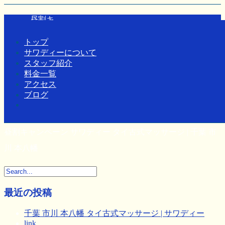
Home
-
昼割キ…
トップ
Toggle navigation
サワディーについて
スタッフ紹介
料金一覧
アクセス
ブログ
昼割キャンペーン サワディー タイ古式マッサージ | 千葉 市
川 本八幡
最近の投稿
千葉 市川 本八幡 タイ古式マッサージ | サワディー
link