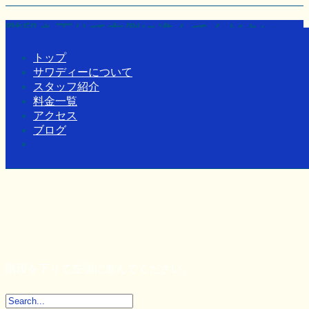
階段を下りて左側に進んでください。
トップ
Toggle navigation
Home
-
-
階段を…
サワディーについて
スタッフ紹介
料金一覧
アクセス
ブログ
階段を下りて左側に進んでください。